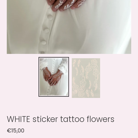
WHITE sticker tattoo flowers
Normale
€15,00