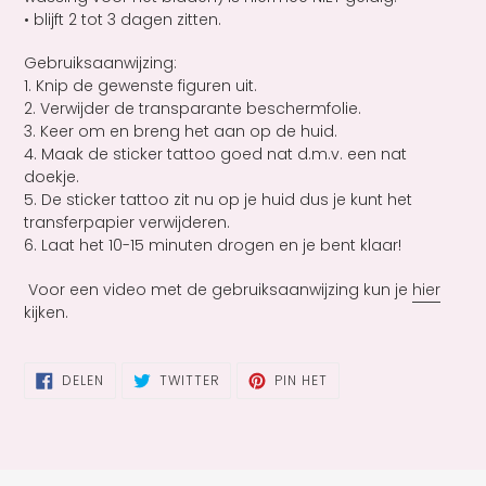
• blijft 2 tot 3 dagen zitten.
Gebruiksaanwijzing:
1. Knip de gewenste figuren uit.
2. Verwijder de transparante beschermfolie.
3. Keer om en breng het aan op de huid.
4. Maak de sticker tattoo goed nat d.m.v. een nat
doekje.
5. De sticker tattoo zit nu op je huid dus je kunt het
transferpapier verwijderen.
6. Laat het 10-15 minuten drogen en je bent klaar!
Voor een video met de gebruiksaanwijzing kun je
hier
kijken.
DELEN
TWITTEREN
PINNEN
DELEN
TWITTER
PIN HET
OP
OP
OP
FACEBOOK
TWITTER
PINTEREST